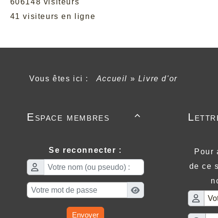
606148 visiteurs
41 visiteurs en ligne
Vous êtes ici :
Accueil
»
Livre d'or
Espace membres
Lettr

Se reconnecter :
Pour 
de ce s
n
Envoyer