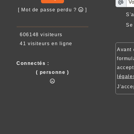
[ Mot de passe perdu ?
]
S'
Se
606148 visiteurs
41 visiteurs en ligne
Avant 
formula
Connectés :
accept
( personne )
légale
J'acc