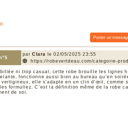
or
Poster un messag
par
Clara
le 02/05/2025 23:55
n°5
https://robevertdeau.com/categorie-prod
billée ni trop casual, cette robe brouille les lignes 
elante, fonctionne aussi bien au bureau qu’en soiré
 vertigineux, elle s'adapte en un clin d’œil, comme
les formuliez. C’est la définition même de la robe c
ent de soi.