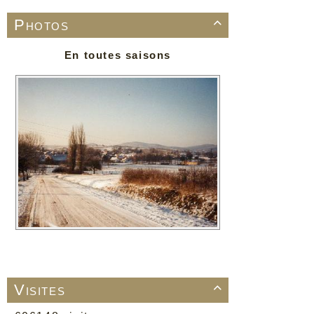
Photos

En toutes saisons
Visites
