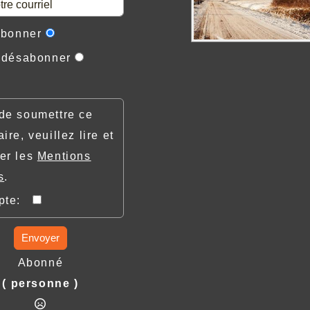
abonner
 désabonner
de soumettre ce
ire, veuillez lire et
er les
Mentions
s
.
epte:
Envoyer
Abonné
( personne )