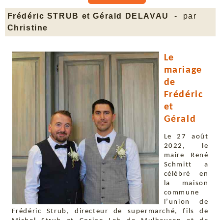
Frédéric STRUB et Gérald DELAVAU
- par
Christine
Le
mariage
de
Frédéric
et
Gérald
Le 27 août
2022, le
maire René
Schmitt a
célébré en
la maison
commune
l’union de
Frédéric Strub, directeur de supermarché, fils de