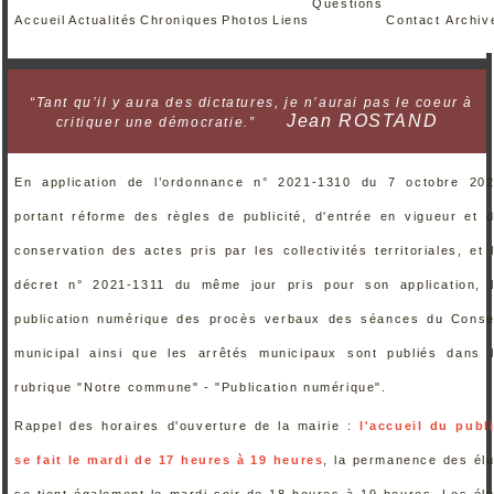
Questions
Accueil
Actualités
Chroniques
Photos
Liens
Contact
Archiv
“Tant qu’il y aura des dictatures, je n’aurai pas le coeur à
Jean ROSTAND
critiquer une démocratie.”
En application de l’ordonnance n° 2021-1310 du 7 octobre 20
portant réforme des règles de publicité, d'entrée en vigueur et 
conservation des actes pris par les collectivités territoriales, et 
décret n° 2021-1311 du même jour pris pour son application, 
publication numérique des procès verbaux des séances du Conse
municipal ainsi que les arrêtés municipaux sont publiés dans 
rubrique "Notre commune" - "Publication numérique".
Rappel des horaires d'ouverture de la mairie :
l'accueil du publ
se fait le mardi de 17 heures à 19 heures
, la permanence des él
se tient également le mardi soir de 18 heures à 19 heures. Les él