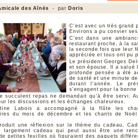
Amicale des Aînés
- par
Doris
C’est avec un très grand 
Environs a pu convier ses
C’est dans une ambiance
restaurant proche, à la sa
la seconde fois que leur f
appréciée et tous ont pu p
Le président Georges Delo
et son épouse. Il a salué
profonde pensée a été a
de santé et une minute de
durant l’année. Le pré
s’engagent pour la bonne
le succulent repas ne demandait qu’à être servi.
A
our les discussions et les échanges chaleureux.
ine Labois a accompagné à la flûte les cha
aires du mois de décembre et les chants de Noë
troduit une réflexion sur le thème du cadeau. Ca
s largement cadeau qui peut aussi être une renc
 de petites feuilles où figuraient des paquets différ