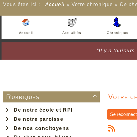
Vous êtes ici :
Accueil
»
Votre chronique
»
De che
Accueil
Actualités
Chroniques
“Il y a toujour
Rubriques
Votre ch

De notre école et RPI
Se reconnect
De notre paroisse
De nos concitoyens