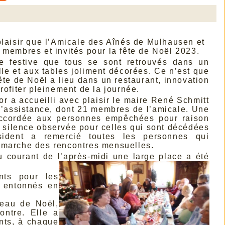
plaisir que l’Amicale des
Aînés de Mulhausen et
 membres et invités pour la fête de Noël 2023.
 festive que tous se sont retrouvés dans un
lle et aux tables joliment décorées. Ce n’est que
ête de Noël a lieu dans un restaurant, innovation
rofiter pleinement de la journée.
r a accueilli avec plaisir le maire René Schmitt
 l’assistance, dont 21 membres de l’amicale. Une
ccordée aux personnes empêchées pour raison
 silence observée pour celles qui sont décédées
sident a remercié toutes les personnes qui
 marche des rencontres mensuelles.
u courant de l’après-midi une large place a été
nts pour les
l entonnés en
deau de Noël,
ontre. Elle a
ents, à chaque