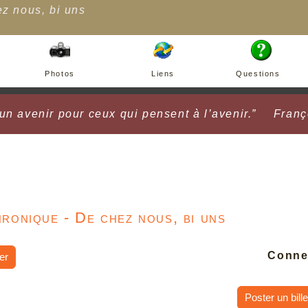
z nous, bi uns
Photos
Liens
Questions
s un avenir pour ceux qui pensent à l’avenir.”
Fran
ronique - De chez nous, bi uns
Conne
er
Poster un bille