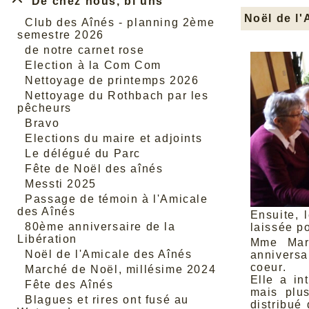
De chez nous, bi uns
Noël de l'
Club des Aînés - planning 2ème
semestre 2026
de notre carnet rose
Election à la Com Com
Nettoyage de printemps 2026
Nettoyage du Rothbach par les
pêcheurs
Bravo
Elections du maire et adjoints
Le délégué du Parc
Fête de Noël des aînés
Messti 2025
Passage de témoin à l'Amicale
des Aînés
Ensuite, 
80ème anniversaire de la
laissée p
Libération
Mme Mart
Noël de l'Amicale des Aînés
annivers
coeur
.
Marché de Noël, millésime 2024
Elle a in
Fête des Aînés
mais plu
Blagues et rires ont fusé au
distribué