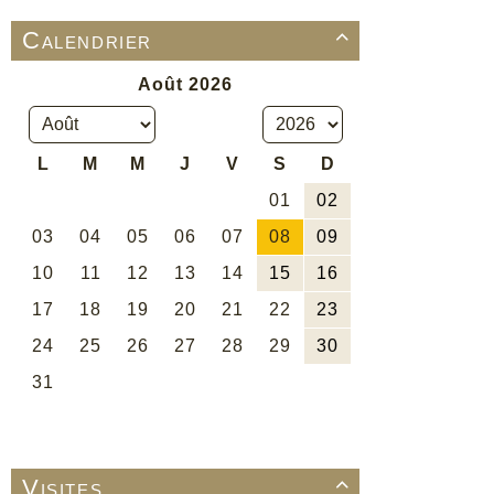
Calendrier

Visites
