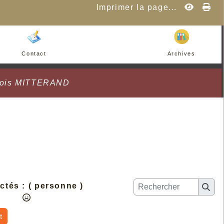
Imprimer la page...
Contact
Archives
çois MITTERAND
ctés :
( personne )
t