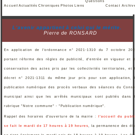
Questions
Accueil
Actualités
Chroniques
Photos
Liens
Contact
Archiv
L'
avenir
appartient
à
celui
qui le
mérite
.
Pierre de RONSARD
En application de l’ordonnance n° 2021-1310 du 7 octobre 20
portant réforme des règles de publicité, d'entrée en vigueur et 
conservation des actes pris par les collectivités territoriales, et 
décret n° 2021-1311 du même jour pris pour son application, 
publication numérique des procès verbaux des séances du Conse
municipal ainsi que les arrêtés municipaux sont publiés dans 
rubrique "Notre commune" - "Publication numérique".
Rappel des horaires d'ouverture de la mairie :
l'accueil du publ
se fait le mardi de 17 heures à 19 heures
, la permanence des él
se tient également le mardi soir de 18 heures à 19 heures. Les él