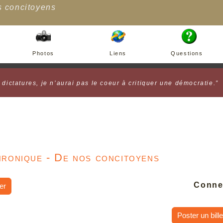
 concitoyens
Photos
Liens
Questions
s dictatures, je n’aurai pas le coeur à critiquer une démocratie.”
ronique - De nos concitoyens
Conne
er
Poster un bille