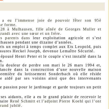
a, a eu l’immense joie de pouvoir fêter son 95è
ne forme.
928 à Mulhausen, fille aînée de Georges Muller et
randi avec une sœur et un frère.
ses parents dans
leur exploitation agricole et s’est
ulhausen pendant une dizaine d’années.
pris un emploi à temps complet aux Ets Leopold, puis
ssures Heckel Joseph, devenue Lemaître Sécurité.
pousé Henri Peter et le couple s’est installé dans la
n.
la douleur de perdre son mari le 26 mars 1994 et,
 lancée dans la construction d’une nouvelle maison
première du lotissement Sonderbach où elle réside
e aidé par ses voisins ainsi que des intervenants
e passion pour le jardinage et garde toujours un petit
ses aidants, elle a eu le grand plaisir de recevoir le
maire
René Schmitt et l’adjoint Pierre Koehl qui l’ont
rand jubilé.