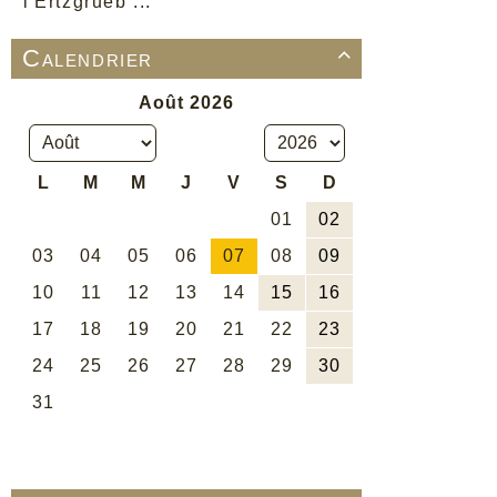
l'Ertzgrueb ...
Calendrier
