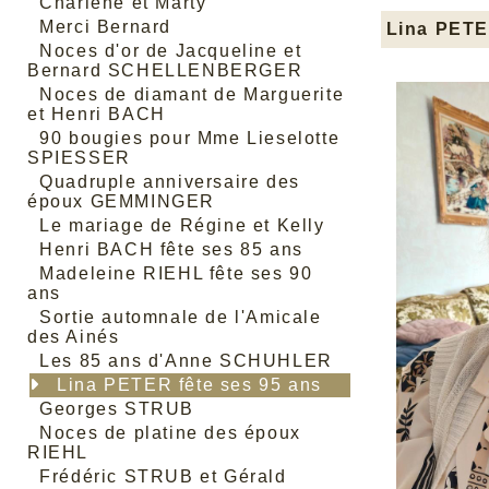
Charlène et Marty
Merci Bernard
Lina PETE
Noces d'or de Jacqueline et
Bernard SCHELLENBERGER
Noces de diamant de Marguerite
et Henri BACH
90 bougies pour Mme Lieselotte
SPIESSER
Quadruple anniversaire des
époux GEMMINGER
Le mariage de Régine et Kelly
Henri BACH fête ses 85 ans
Madeleine RIEHL fête ses 90
ans
Sortie automnale de l'Amicale
des Ainés
Les 85 ans d'Anne SCHUHLER
Lina PETER fête ses 95 ans
Georges STRUB
Noces de platine des époux
RIEHL
Frédéric STRUB et Gérald