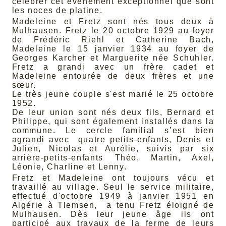
célébrer cet évènement exceptionnel que sont
les noces de platine.
Madeleine et Fretz sont nés tous deux à
Mulhausen. Fretz le 20 octobre 1929 au foyer
de Frédéric Riehl et Catherine Bach,
Madeleine le 15 janvier 1934 au foyer de
Georges Karcher et Marguerite née Schuhler.
Fretz a grandi avec un frère cadet et
Madeleine entourée de deux frères et une
sœur.
Le très jeune couple s'est marié le 25 octobre
1952.
De leur union sont nés deux fils, Bernard et
Philippe, qui sont également installés dans la
commune. Le cercle familial s’est bien
agrandi avec quatre petits-enfants, Denis et
Julien, Nicolas et Aurélie, suivis par six
arrière-petits-enfants Théo, Martin, Axel,
Léonie, Charline et Lenny.
Fretz et Madeleine ont toujours vécu et
travaillé au village. Seul le service militaire,
effectué d'octobre 1949 à janvier 1951 en
Algérie à Tlemsen, a tenu Fretz éloigné de
Mulhausen. Dès leur jeune âge ils ont
participé aux travaux de la ferme de leurs