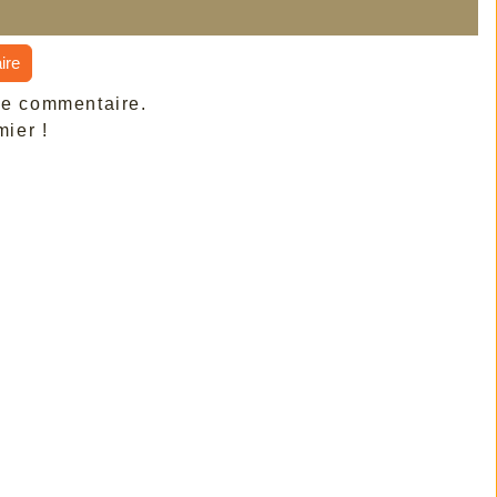
ire
de commentaire.
ier !