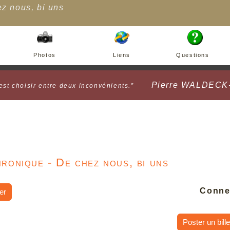
z nous, bi uns
Photos
Liens
Questions
Pierre WALDEC
est choisir entre deux inconvénients.”
ronique - De chez nous, bi uns
Conne
er
Poster un bille