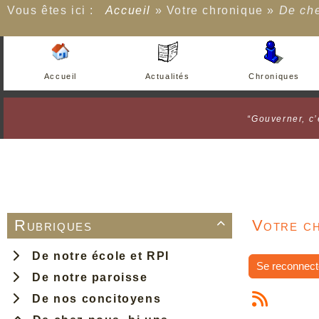
Vous êtes ici :
Accueil
»
Votre chronique
»
De che
Accueil
Actualités
Chroniques
“Gouverner, c’
Rubriques
Votre ch

De notre école et RPI
Se reconnect
De notre paroisse
De nos concitoyens