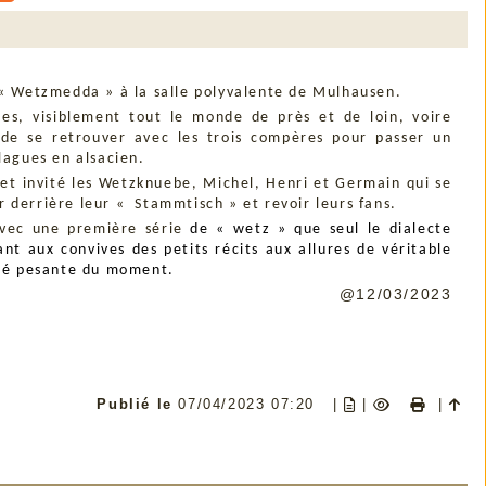
 « Wetzmedda » à la salle polyvalente de Mulhausen.
ses, visiblement tout le monde de près et de loin, voire
 de se retrouver avec les trois compères pour passer un
lagues en alsacien.
t invité les Wetzknuebe, Michel, Henri et Germain qui se
ler derrière leur « Stammtisch » et revoir leurs fans.
avec une première série
de « wetz » que seul le dialecte
nt aux convives des petits récits aux allures de véritable
ité pesante du moment.
@12/03/2023
Publié le
07/04/2023 07:20
|
|
|