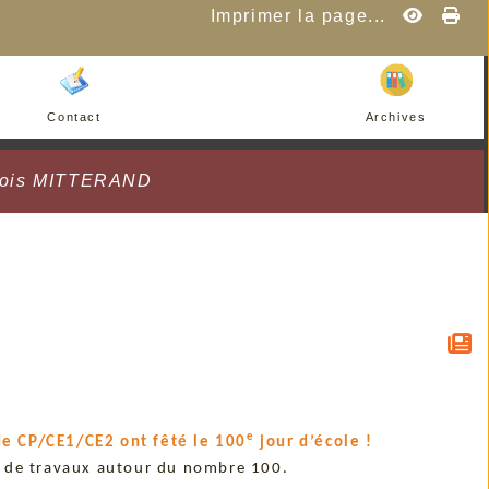
Imprimer la page...
Contact
Archives
çois MITTERAND
e
 de CP/CE1/CE2 ont fêté le 100
jour d’école !
 de travaux autour du nombre 100.