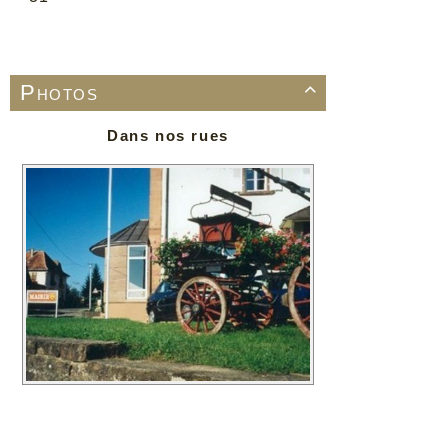
Marty
10/07/2026 :
De chez nous, bi
uns - Mulhausen en fête
Photos

Nos actualités
24/07/2026 :
- ALERTE
Dans nos rues
SECHERESSE