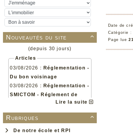
Date de cré
Catégorie 
Nouveautés du site

Page lue
2
(depuis 30 jours)
Articles
03/08/2026 :
Réglementation -
Du bon voisinage
03/08/2026 :
Réglementation -
SMICTOM - Réglement de
Lire la suite
collecte des déchets
03/08/2026 :
Réglementation -
Rubriques

HLPP - Le règlement de
voirie
De notre école et RPI