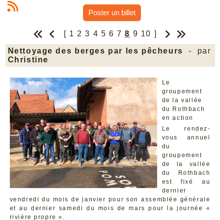
Poster un billet
[
1
2
3
4
5
6
7
8
9
10
]
Nettoyage des berges par les pêcheurs
- par
Christine
Le
groupement
de la vallée
du Rothbach
en action
Le rendez-
vous annuel
du
groupement
de la vallée
du Rothbach
est fixé au
dernier
vendredi du mois de janvier pour son assemblée générale
et au dernier samedi du mois de mars pour la journée «
rivière propre ».