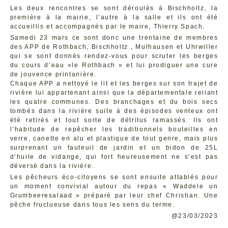
Les deux rencontres se sont déroulés à Bischholtz, la
première à la mairie, l’autre à la salle et ils ont été
accueillis et accompagnés par le maire, Thierry Spach.
Samedi 23 mars ce sont donc une trentaine de membres
des APP de Rothbach, Bischholtz , Mulhausen et Uhrwiller
qui se sont donnés rendez-vous pour scruter les berges
du cours d’eau «le Rothbach » et lui prodiguer une cure
de jouvence printanière.
Chaque APP a nettoyé le lit et les berges sur son trajet de
rivière lui appartenant ainsi que la départementale reliant
les quatre communes. Des branchages et du bois secs
tombés dans la rivière suite à des épisodes venteux ont
été retirés et tout sorte de détritus ramassés. Ils ont
l’habitude de repêcher les traditionnels bouteilles en
verre, canette en alu et plastique de tout genre, mais plus
surprenant un fauteuil de jardin et un bidon de 25L
d’huile de vidange, qui fort heureusement ne s’est pas
déversé dans la rivière.
Les pêcheurs éco-citoyens se sont ensuite attablés pour
un moment convivial autour du repas « Waddele un
Grumbeeresalaad » préparé par leur chef Christian. Une
pêche fructueuse dans tous les sens du terme.
@23/03/2023