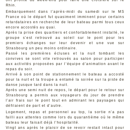
ont profité du week-end pour faire une croisière sur le
Rhin.
Embarquement dans l’après-midi du samedi sur le MS
France où le départ fut quasiment imminent pour certains
retardataires en recherche de leur bateau parmi tous ceux
encore accostés au quai.
Après la prise des quartiers et confortablement installé, le
groupe s’est retrouvé au soleil sur le pont pour les
premiers échanges sur leur devenir et une vue sur
Strasbourg un peu moins ordinaire.
Passé les premières écluses et la nuit tombant les
convives se sont vite retrouvés au salon pour participer
aux activités proposées par l’équipe d’animation avant le
repas du soir.
Arrivé à son point de stationnement le bateau a accosté
pour la nuit et la troupe a entamé la soirée sur la piste de
danse jusque tard dans la nuit.
Après une semi nuit de repos, le départ pour le retour sur
Strasbourg a permis aux voyageurs du jour de prendre
l’air frais sur le pont tout en admirant les paysages qui
défilaient de part et d’autre.
Logement, repas et personnel au top, la sortie n’a pas
failli aux attentes comme lors du quarantième où le même
bateau leur faisait déjà l’hospitalité.
Vingt ans après le plaisir de se revoir restait intact pour