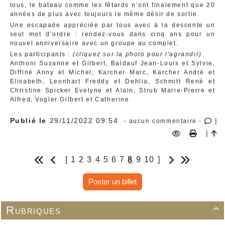
tous, le bateau comme les fêtards n’ont finalement que 20
années de plus avec toujours le même désir de sortie.
Une escapade appréciée par tous avec à la descente un
seul mot d’ordre : rendez-vous dans cinq ans pour un
nouvel anniversaire avec un groupe au complet.
Les participants :
(cliquez sur la photo pour l'agrandir)
Anthoni Suzanne et Gilbert, Baldauf Jean-Louis et Sylvie,
Diffiné Anny et Michel, Karcher Marc, Karcher André et
Elisabeth, Leonhart Freddy et Dehlia, Schmitt René et
Christine Spicker Evelyne et Alain, Strub Marie-Pierre et
Alfred, Vogler Gilbert et Catherine
Publié le
29/11/2022 09:54
|
- aucun commentaire -
|
[
1
2
3
4
5
6
7
8
9
10
]
Poster un billet
Rubriques
