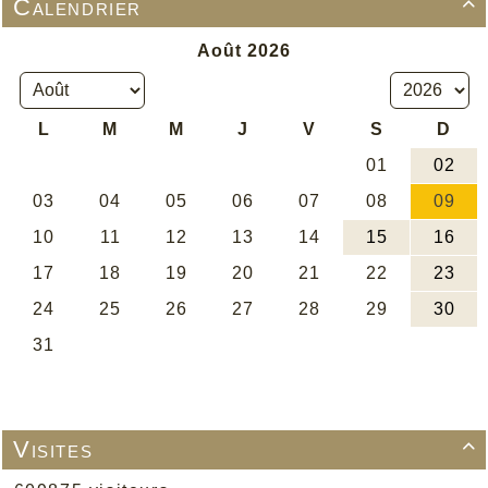
Calendrier

Visites
