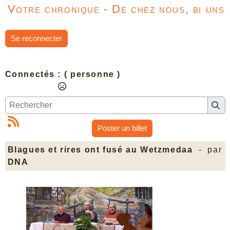
Votre chronique - De chez nous, bi uns
Se reconnecter
Connectés :
( personne )
Poster un billet
Blagues et rires ont fusé au Wetzmedaa
- par
DNA