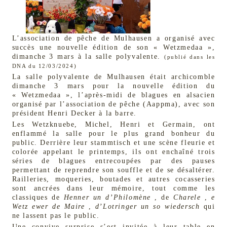
L’association de pêche de Mulhausen a organisé avec
succès une nouvelle édition de son « Wetzmedaa »,
dimanche 3 mars à la salle polyvalente.
(publié dans les
DNA du 12/03/2024)
La salle polyvalente de Mulhausen était archicomble
dimanche 3 mars pour la nouvelle édition du
« Wetzmedaa », l’après-midi de blagues en alsacien
organisé par l’association de pêche (Aappma), avec son
président Henri Decker à la barre.
Les Wetzknuebe, Michel, Henri et Germain, ont
enflammé la salle pour le plus grand bonheur du
public. Derrière leur stammtisch et une scène fleurie et
colorée appelant le printemps, ils ont enchaîné trois
séries de blagues entrecoupées par des pauses
permettant de reprendre son souffle et de se désaltérer.
Railleries, moqueries, boutades et autres cocasseries
sont ancrées dans leur mémoire, tout comme les
classiques de
Henner un d’Philomène
, de
Charele
,
e
Wetz ewer de Maire
,
d’Lotringer un so wiedersch
qui
ne lassent pas le public.
Une convive surprise s’est invitée à leur table en