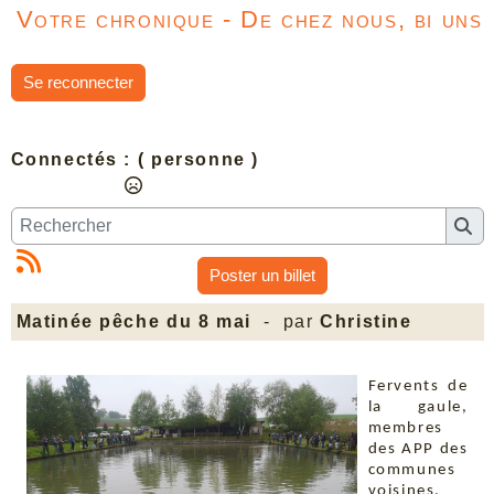
Votre chronique - De chez nous, bi uns
Se reconnecter
Connectés :
( personne )
Poster un billet
Matinée pêche du 8 mai
- par
Christine
Fervents de
la gaule,
membres
des APP des
communes
voisines,