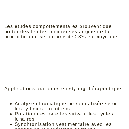
l'élévation spirituelle, while modern fashion
psychology confirms these ancestral
associations remain deeply embedded in our
collective unconscious.
Les études comportementales prouvent que
porter des teintes lumineuses augmente la
production de sérotonine de 23% en moyenne.
La thérapie par l'habillement intègre désormais
ces découvertes scientifiques dans ses
protocoles. Les thérapeutes recommandent
l'alternance entre nuances apaisantes en
journée et
éclats dorés sophistiqués
lors
d'événements sociaux pour optimiser l'équilibre
émotionnel.
Applications pratiques en styling thérapeutique
Les protocoles modernes intègrent :
Analyse chromatique personnalisée selon
les rythmes circadiens
Rotation des palettes suivant les cycles
lunaires
Synchronisation vestimentaire avec les