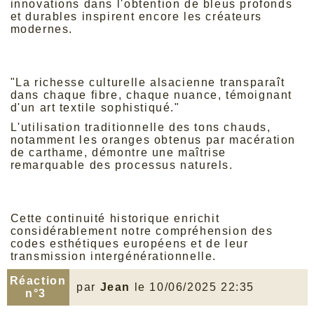
innovations dans l'obtention de bleus profonds
et durables inspirent encore les créateurs
modernes.
Ces savoir-faire ancestraux se
retrouvent sublimés dans les
collections
actuelles
qui perpétuent cette excellence
technique.
"La richesse culturelle alsacienne transparaît
dans chaque fibre, chaque nuance, témoignant
d'un art textile sophistiqué."
L'utilisation traditionnelle des tons chauds,
notamment les oranges obtenus par macération
de carthame, démontre une maîtrise
remarquable des processus naturels.
Cette
expertise se manifeste aujourd'hui dans
des
robe de soirée orange
qui célèbrent cette
tradition séculaire.
Cette continuité historique enrichit
considérablement notre compréhension des
codes esthétiques européens et de leur
transmission intergénérationnelle.
Réaction
par
Jean
le 10/06/2025 22:35
n°3