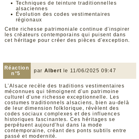
Techniques de teinture traditionnelles
alsaciennes
Évolution des codes vestimentaires
régionaux
Cette richesse patrimoniale continue d'inspirer
les créateurs contemporains qui puisent dans
cet héritage pour créer des pièces d'exception.
Découvrez comment
notre collection
perpétue
ces traditions d'excellence en alliant savoir-
faire ancestral et vision moderne.
Réaction
par
Albert
le 11/06/2025 09:47
n°5
L'Alsace recèle des traditions vestimentaires
méconnues qui témoignent d'un patrimoine
culturel d'une richesse exceptionnelle. Les
costumes traditionnels alsaciens, bien au-delà
de leur dimension folklorique, révèlent des
codes sociaux complexes et des influences
historiques fascinantes. Ces héritages se
perpétuent aujourd'hui dans la mode
contemporaine, créant des ponts subtils entre
passé et modernité.