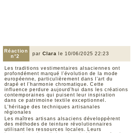
de mode. Elle incarne un véritable mode de vie,
où l’on privilégie l’essentiel sans renoncer au
raffinement. C’est une pièce qui parle à toutes
celles qui veulent conjuguer simplicité et
expression personnelle. Peu importe la saison
ou l’occasion, elle reste une valeur sûre pour
toutes celles qui veulent rester fidèles à elles-
mêmes, avec style et légèreté.
Réaction
par
Clara
le 10/06/2025 22:23
n°2
Les traditions vestimentaires alsaciennes ont
profondément marqué l'évolution de la mode
européenne, particulièrement dans l'art du
drapé et l'harmonie chromatique. Cette
influence perdure aujourd'hui dans les créations
contemporaines qui puisent leur inspiration
dans ce patrimoine textile exceptionnel.
L'héritage des techniques artisanales
régionales
Les maîtres artisans alsaciens développèrent
des méthodes de teinture révolutionnaires
utilisant les ressources locales. Leurs