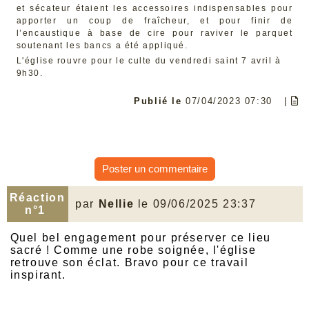
et sécateur étaient les accessoires indispensables pour
apporter un coup de fraîcheur, et pour finir de
l’encaustique à base de cire pour raviver le parquet
soutenant les bancs a été appliqué.
L'église rouvre pour le culte du vendredi saint 7 avril à
9h30.
Publié le
07/04/2023 07:30
|
Poster un commentaire
Réaction
par
Nellie
le 09/06/2025 23:37
n°1
Quel bel engagement pour préserver ce lieu
sacré ! Comme une robe soignée, l'église
retrouve son éclat. Bravo pour ce travail
inspirant.
La robe t-shirt : minimaliste et tendance Dans
l’univers de la mode féminine, la simplicité n’a