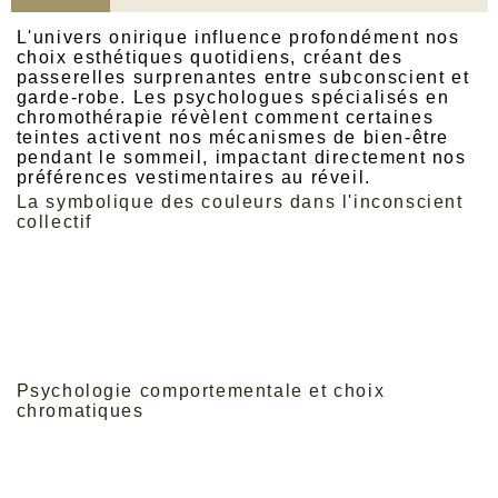
L'univers onirique influence profondément nos
choix esthétiques quotidiens, créant des
passerelles surprenantes entre subconscient et
garde-robe. Les psychologues spécialisés en
chromothérapie révèlent comment certaines
teintes activent nos mécanismes de bien-être
pendant le sommeil, impactant directement nos
préférences vestimentaires au réveil.
La symbolique des couleurs dans l'inconscient
collectif
Les neurosciences démontrent que notre
cerveau traite différemment les nuances selon
nos phases de sommeil paradoxal.
Ces
mécanismes fascinants
expliquent pourquoi
certaines teintes poudrées procurent une
sensation immédiate d'apaisement et
d'harmonie.
Psychologie comportementale et choix
chromatiques
L'anthropologie vestimentaire révèle des
patterns récurrents dans l'utilisation des coloris
métalliques à travers les civilisations. Depuis
l'Antiquité, l'or symbolise la transcendance et