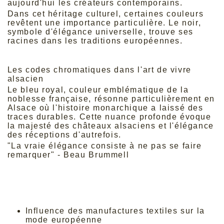
aujourd'hui les créateurs contemporains.
Dans cet héritage culturel, certaines couleurs
revêtent une importance particulière. Le noir,
symbole d'élégance universelle, trouve ses
racines dans les traditions européennes.
Les
tenues de soirée
dans cette teinte intemporelle
perpétuent cette tradition d'excellence.
Les codes chromatiques dans l'art de vivre
alsacien
Le bleu royal, couleur emblématique de la
noblesse française, résonne particulièrement en
Alsace où l'histoire monarchique a laissé des
traces durables. Cette nuance profonde évoque
la majesté des châteaux alsaciens et l'élégance
des réceptions d'autrefois.
"La vraie élégance consiste à ne pas se faire
remarquer" - Beau Brummell
Pour les grandes occasions,
une robe longue
bleu roi
s'impose comme un choix de distinction
qui honore cette tradition d'excellence
vestimentaire.
Influence des manufactures textiles sur la
mode européenne