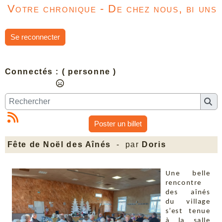
Votre chronique - De chez nous, bi uns
Se reconnecter
Connectés :
( personne )
Poster un billet
Fête de Noël des Aînés
- par
Doris
Une belle
rencontre
des aînés
du village
s’est tenue
à la salle