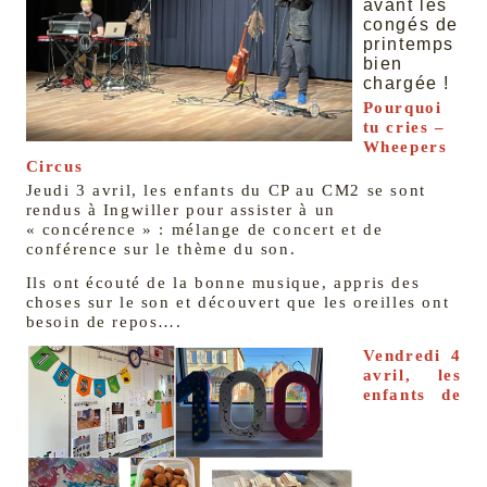
avant les
congés de
printemps
bien
chargée !
Pourquoi
tu cries –
Wheepers
Circus
Jeudi 3 avril, les enfants du CP au CM2 se sont
rendus à Ingwiller pour assister à un
« concérence » : mélange de concert et de
conférence sur le thème du son.
Ils ont écouté de la bonne musique, appris des
choses sur le son et découvert que les oreilles ont
besoin de repos….
Vendredi 4
avril, les
enfants de