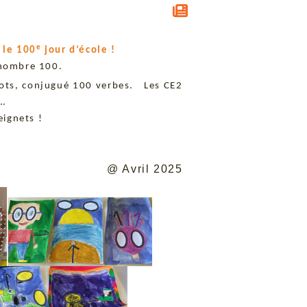
e
 le 100
jour d’école !
 nombre 100.
 mots, conjugué 100 verbes. Les CE2
 ….
eignets !
@ Avril 2025