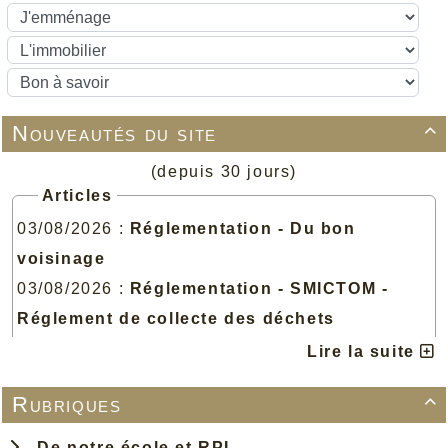
Nouveautés du site

(depuis 30 jours)
Articles
03/08/2026 :
Réglementation - Du bon
voisinage
03/08/2026 :
Réglementation - SMICTOM -
Réglement de collecte des déchets
03/08/2026 :
Réglementation - HLPP - Le
Lire la suite
règlement de voirie
Rubriques

03/08/2026 :
Réglementation - Le Réglement
Sanitaire Départemental
De notre école et RPI